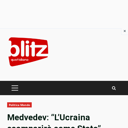
×
Skip
to
content
PRIMARY
MENU
Politica Mondo
Medvedev: “L’Ucraina