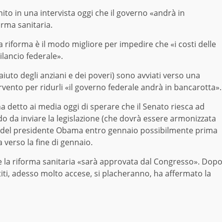
 in una intervista oggi che il governo «andrà in
rma sanitaria.
a riforma è il modo migliore per impedire che «i costi delle
ilancio federale».
aiuto degli anziani e dei poveri) sono avviati verso una
rvento per ridurli «il governo federale andrà in bancarotta».
a detto ai media oggi di sperare che il Senato riesca ad
o da inviare la legislazione (che dovrà essere armonizzata
ma del presidente Obama entro gennaio possibilmente prima
 verso la fine di gennaio.
he la riforma sanitaria «sarà approvata dal Congresso». Dop
rtiti, adesso molto accese, si placheranno, ha affermato la