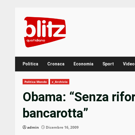
Skip
to
content
Politica
Cronaca
Economia
Sport
Video
Politica Mondo
z_Archivio
Obama: “Senza rifor
bancarotta”
admin
Dicembre 16, 2009