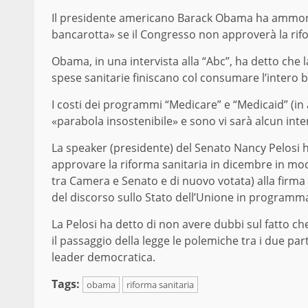
Il presidente americano Barack Obama ha ammonito
bancarotta» se il Congresso non approverà la rifo
Obama, in una intervista alla “Abc”, ha detto che l
spese sanitarie finiscano col consumare l’intero b
I costi dei programmi “Medicare” e “Medicaid” (in 
«parabola insostenibile» e sono vi sarà alcun inte
La speaker (presidente) del Senato Nancy Pelosi h
approvare la riforma sanitaria in dicembre in mod
tra Camera e Senato e di nuovo votata) alla fir
del discorso sullo Stato dell’Unione in programma
La Pelosi ha detto di non avere dubbi sul fatto c
il passaggio della legge le polemiche tra i due pa
leader democratica.
Tags:
obama
riforma sanitaria