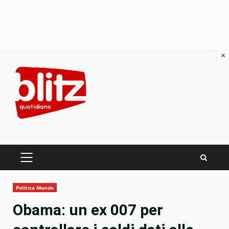
×
Skip
to
content
PRIMARY
MENU
Politica Mondo
Obama: un ex 007 per