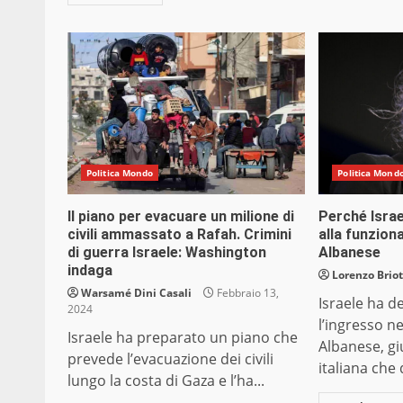
Politica Mondo
Politica Mond
Il piano per evacuare un milione di
Perché Israe
civili ammassato a Rafah. Crimini
alla funzion
di guerra Israele: Washington
Albanese
indaga
Lorenzo Briot
Warsamé Dini Casali
Febbraio 13,
Israele ha d
2024
l’ingresso n
Israele ha preparato un piano che
Albanese, gi
prevede l’evacuazione dei civili
italiana che d
lungo la costa di Gaza e l’ha...