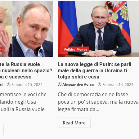
o
Politica Mondo
e la Russia vuole
La nuova legge di Putin: se parli
 nucleari nello spazio?
male della guerra in Ucraina ti
sa è successo
tolgo soldi e casa
ti
Febbraio 15, 2024
Alessandro Avico
Febbraio 14, 2024
smentisce le voci che
Che di democrazia ce ne fosse
lando negli Usa
poca un po’ si sapeva, ma la nuova
uali la Russia vuole
legge firmata da...
Read More