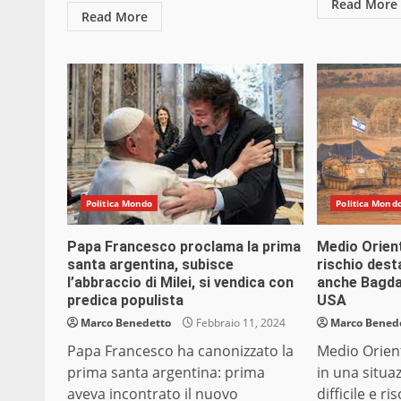
Read More
Read More
Politica Mondo
Politica Mond
Papa Francesco proclama la prima
Medio Orien
santa argentina, subisce
rischio dest
l’abbraccio di Milei, si vendica con
anche Bagdad
predica populista
USA
Marco Benedetto
Febbraio 11, 2024
Marco Bened
Papa Francesco ha canonizzato la
Medio Orient
prima santa argentina: prima
in una situa
aveva incontrato il nuovo
difficile e r