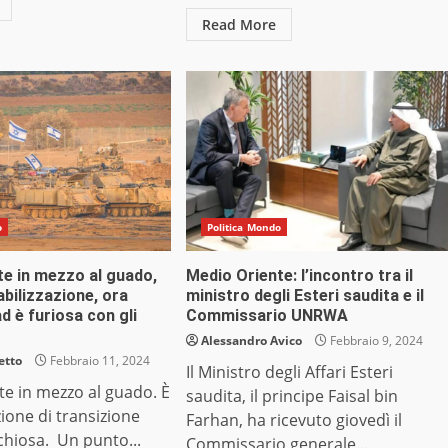
Read More
o
Politica Mondo
te in mezzo al guado,
Medio Oriente: l’incontro tra il
abilizzazione, ora
ministro degli Esteri saudita e il
 è furiosa con gli
Commissario UNRWA
Alessandro Avico
Febbraio 9, 2024
etto
Febbraio 11, 2024
Il Ministro degli Affari Esteri
e in mezzo al guado. È
saudita, il principe Faisal bin
zione di transizione
Farhan, ha ricevuto giovedì il
ischiosa. Un punto...
Commissario generale...