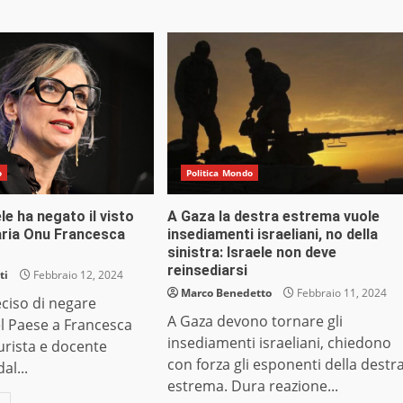
o
Politica Mondo
le ha negato il visto
A Gaza la destra estrema vuole
aria Onu Francesca
insediamenti israeliani, no della
sinistra: Israele non deve
reinsediarsi
ti
Febbraio 12, 2024
Marco Benedetto
Febbraio 11, 2024
eciso di negare
A Gaza devono tornare gli
el Paese a Francesca
insediamenti israeliani, chiedono
urista e docente
con forza gli esponenti della destr
al...
estrema. Dura reazione...