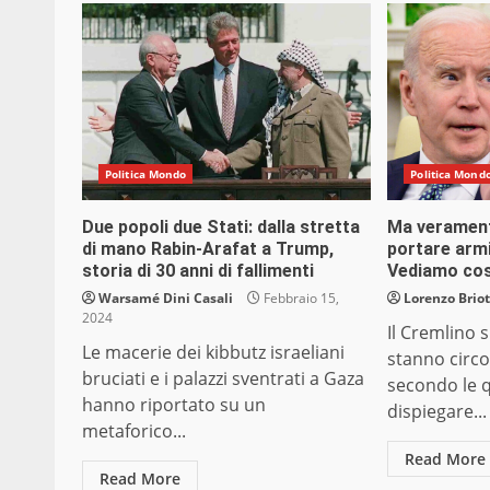
Politica Mondo
Politica Mond
Due popoli due Stati: dalla stretta
Ma verament
di mano Rabin-Arafat a Trump,
portare armi
storia di 30 anni di fallimenti
Vediamo co
Warsamé Dini Casali
Febbraio 15,
Lorenzo Briot
2024
Il Cremlino 
Le macerie dei kibbutz israeliani
stanno circo
bruciati e i palazzi sventrati a Gaza
secondo le q
hanno riportato su un
dispiegare...
metaforico...
Read More
Read More