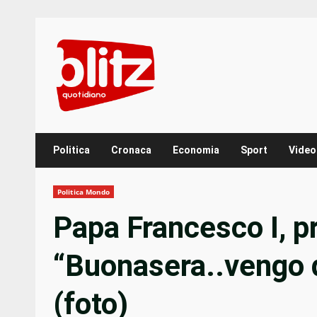
Skip
to
content
Politica
Cronaca
Economia
Sport
Video
Politica Mondo
Papa Francesco I, p
“Buonasera..vengo d
(foto)