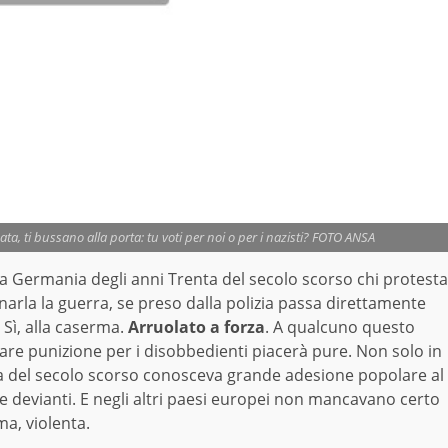
ta, ti bussano alla porta: tu voti per noi o per i nazisti? FOTO ANSA
a Germania degli anni Trenta del secolo scorso chi protesta
enarla la guerra, se preso dalla polizia passa direttamente
. Sì, alla caserma.
Arruolato a forza
. A qualcuno questo
e punizione per i disobbedienti piacerà pure. Non solo in
nta del secolo scorso conosceva grande adesione popolare al
 e devianti. E negli altri paesi europei non mancavano certo
ma, violenta.