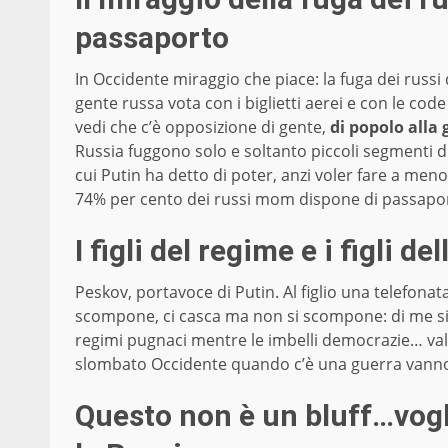
passaporto
In Occidente miraggio che piace: la fuga dei russi d
gente russa vota con i biglietti aerei e con le cod
vedi che c’è opposizione di gente,
di popolo alla 
Russia fuggono solo e soltanto piccoli segmenti d
cui Putin ha detto di poter, anzi voler fare a meno
74% per cento dei russi mom dispone di passaport
I figli del regime e i figli d
Peskov, portavoce di Putin. Al figlio una telefonata
scompone, ci casca ma non si scompone: di me si o
regimi pugnaci mentre le imbelli democrazie… vale 
slombato Occidente quando c’è una guerra vanno a
Questo non è un bluff…vog