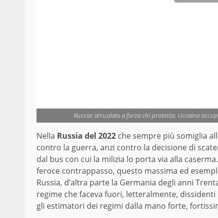
Russia: arruolato a forza chi protesta. Ucraina occupa
Nella
Russia del 2022
che sempre più somiglia all
contro la guerra, anzi contro la decisione di scat
dal bus con cui la milizia lo porta via alla caserma
feroce contrappasso, questo massima ed esemplar
Russia, d’altra parte la Germania degli anni Tre
regime che faceva fuori, letteralmente, dissidenti
gli estimatori dei regimi dalla mano forte, fortissi