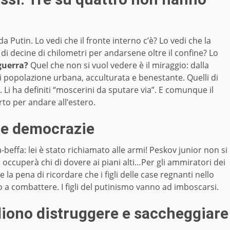
a Putin. Lo vedi che il fronte interno c’è? Lo vedi che la
e di decine di chilometri per andarsene oltre il confine? Lo
guerra?
Quel che non si vuol vedere è il miraggio: dalla
i popolazione urbana, acculturata e benestante. Quelli di
. Li ha definiti “moscerini da sputare via”. E comunque il
o per andare all’estero.
elle democrazie
-beffa: lei è stato richiamato alle armi! Peskov junior non si
ccuperà chi di dovere ai piani alti…Per gli ammiratori dei
la pena di ricordare che i figli delle case regnanti nello
 combattere. I figli del putinismo vanno ad imboscarsi.
liono distruggere e saccheggiare