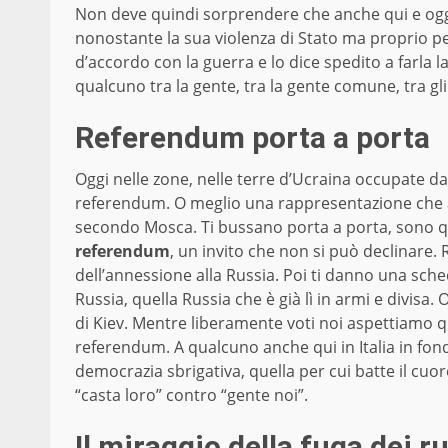
Non deve quindi sorprendere che anche qui e oggi
nonostante la sua violenza di Stato ma proprio per
d’accordo con la guerra e lo dice spedito a farla la
qualcuno tra la gente, tra la gente comune, tra gli 
Referendum porta a porta
Oggi nelle zone, nelle terre d’Ucraina occupate d
referendum. O meglio una rappresentazione che al m
secondo Mosca. Ti bussano porta a porta, sono quel
referendum
, un invito che non si può declinare. 
dell’annessione alla Russia. Poi ti danno una sched
Russia, quella Russia che è già lì in armi e divisa.
di Kiev. Mentre liberamente voti noi aspettiamo 
referendum. A qualcuno anche qui in Italia in fon
democrazia sbrigativa, quella per cui batte il cuore
“casta loro” contro “gente noi”.
Il miraggio della fuga dei 