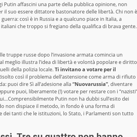
 Putin affascini una parte della pubblica opinione, non
 il suo essere dittatore bastonatore delle libertà. Chi non 
 guerra: così è in Russia e a qualcuno piace in Italia, a
italiani che troppo si fregiano della qualifica di brava gente.
alle truppe russe dopo l’invasione armata comincia un
eglio illustra l’idea di libertà e volontà popolare e diritto
li della polizia locale.
Ti invitano a votare per il
Risolto così il problema dell’astensione come arma di rifiuto
a: puoi dire Sì all’adesione alla
“Nuovarussia”
, diventare
 Oppure puoi, liberamente (!) votare per restare con i “nazisti
qui…Comprensibilmente Putin non ha dubbi sull’esito dei
do non dispiace il metodo, in fondo è una forma di
 dei tanti che le istituzioni, lo Stato, i Parlamenti son tutto
russi. Tre su quattro non hanno