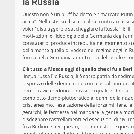
la Russia
Questo non è un bluff ha detto e rimarcato Putin
arma”. Nello stesso discorso il racconto ai russi 
voler “distruggere e saccheggiare la Russia”. E’ il
motivazioni e l’ideologia della Germania degli anni
constatarlo, produce incredulità nel momento stes
della mente quello di vedere nel regime oggi in 
forma nella Germania anni Trenta del secolo sc
C’è tutto a Mosca oggi di quello che ci fu a Berl
lingua russa lì è Russia, lì è sacra patria da redime
disprezzo delle democrazie corrose dall’immorali
democrazie credono in disvalori quali le libertà ind
complotto demo-plutocratico ai danni della nazione
cristianesimo, l’esaltazione della forza militare, l
gerarchi, le fermezza nel mandare la gente a mori
disdegnare rastrellamenti ed esecuzioni di civili r
fu a Berlino e per questo, non nonostante questo, 
ammirazione per Putin e chi pensa che convenga s