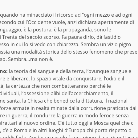
 quando ha minacciato il ricorso ad “ogni mezzo e ad ogni
secondo cui l’Occidente vuole, anzi dichiara apertamente di
 linguaggio, è la postura, è la propaganda, sono le
 Trenta del secolo scorso. Fa paura dirlo, dà fastidio
so in cui lo si vede con chiarezza. Sembra un vizio pigro
Russia una modalità storica dello stesso fenomeno che prese
orso. Sembra…ma non è.
ino:
la teoria del sangue e della terra, l’ovunque sangue e
re e liberare, lo spazio vitale da conquistare, l’odio e il
tà, la certezza che non combatteranno perché le
ividuali, l’ossessione-alibi dell’accerchiamento, il
 santa, la Chiesa che benedice la dittatura, il nazional
e forze armate in realtà minate dalla corruzione praticata dai
re in guerra, il condurre la guerra in modo feroce senza
efrattari al nuovo ordine. C’è tutto oggi a Mosca quel che ci
c’è a Roma e in altri luoghi d’Europa chi porta rispetto o
oddisfarlo. Anche un secolo fa era pieno di chi rispettava 