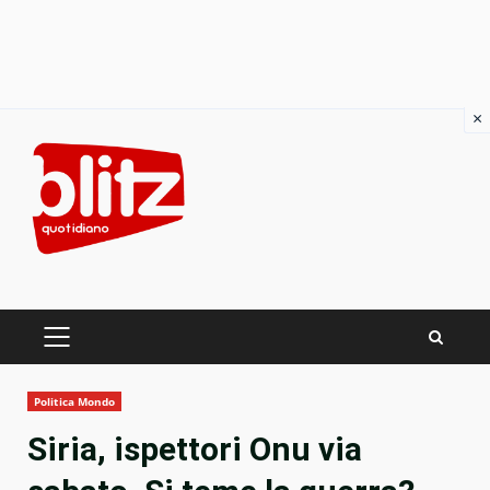
×
Skip
to
content
PRIMARY
MENU
Politica Mondo
Siria, ispettori Onu via