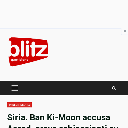
×
Skip
to
content
PRIMARY
MENU
Politica Mondo
Siria. Ban Ki-Moon accusa