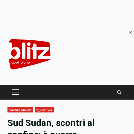
×
Skip
to
content
PRIMARY
MENU
Politica Mondo
z_Archivio
Sud Sudan, scontri al