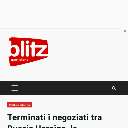
×
Skip
to
content
PRIMARY
MENU
Politica Mondo
Terminati i negoziati tra