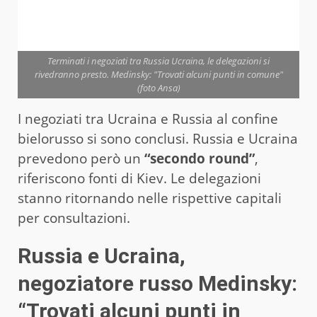
Terminati i negoziati tra Russia Ucraina, le delegazioni si
rivedranno presto. Medinsky: "Trovati alcuni punti in comune"
(foto Ansa)
I negoziati tra Ucraina e Russia al confine
bielorusso si sono conclusi. Russia e Ucraina
prevedono però un
“secondo round”
,
riferiscono fonti di Kiev. Le delegazioni
stanno ritornando nelle rispettive capitali
per consultazioni.
Russia e Ucraina,
negoziatore russo Medinsky:
“Trovati alcuni punti in