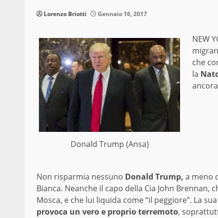
Lorenzo Briotti
Gennaio 16, 2017
NEW YOR
migran
che co
la
Nato
ancora
Donald Trump (Ansa)
Non risparmia nessuno
Donald Trump,
a meno di
Bianca. Neanche il capo della Cia John Brennan, che
Mosca, e che lui liquida come “il peggiore”. La sua
provoca un vero e proprio terremoto
, soprattut