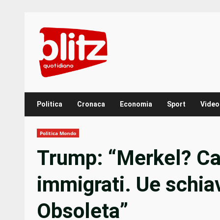
Skip
to
content
Politica
Cronaca
Economia
Sport
Video
Politica Mondo
Trump: “Merkel? Ca
immigrati. Ue schia
Obsoleta”