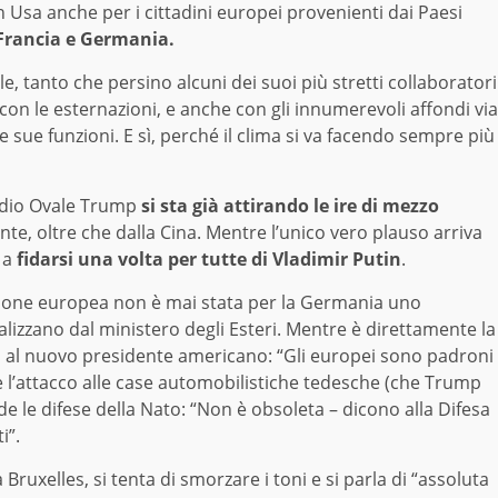
n Usa anche per i cittadini europei provenienti dai Paesi
Francia e Germania.
, tanto che persino alcuni dei suoi più stretti collaboratori
 con le esternazioni, e anche con gli innumerevoli affondi via
 sue funzioni. E sì, perché il clima si va facendo sempre più
tudio Ovale Trump
si sta già attirando le ire di mezzo
ente, oltre che dalla Cina. Mentre l’unico vero plauso arriva
i a
fidarsi una volta per tutte di Vladimir Putin
.
nione europea non è mai stata per la Germania uno
lizzano dal ministero degli Esteri. Mentre è direttamente la
o al nuovo presidente americano: “Gli europei sono padroni
 l’attacco alle case automobilistiche tedesche (che Trump
e le difese della Nato: “Non è obsoleta – dicono alla Difesa
i”.
 Bruxelles, si tenta di smorzare i toni e si parla di “assoluta