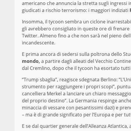
americano che annuncia la stretta sugli ingressi i
giudicati a rischio terrorismo: i maggiori indiziati
Insomma, il tycoon sembra un ciclone inarrestabile
gli avrebbero consigliato in queste ore di frenare
Twitter. Almeno fino a che non sarà nel pieno delle
incandescente.
E prima ancora di sedersi sulla poltrona dello S
mondo,
a partire dagli alleati del Vecchio Contin
dal Cremlino, dopo che il tycoon ha esortato tutt
“Trump sbaglia”, reagisce sdegnata Berlino: “L’U
strumento per raggiungere i propri scopi”, puntua
cancelliera Merkel a lanciare un chiaro messaggi
del proprio destino”. La Germania respinge anche
minaccia di vessare con pesantissimi dazi) e prend
– ma è di grande significato per l’Europa e per tutt
E se dal quartier generale dell’Alleanza Atlantica, a