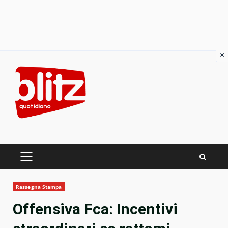
×
Skip
to
content
PRIMARY
MENU
Rassegna Stampa
Offensiva Fca: Incentivi