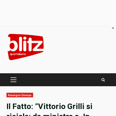
×
Skip
to
content
PRIMARY
MENU
Rassegna Stampa
Il Fatto: “Vittorio Grilli si