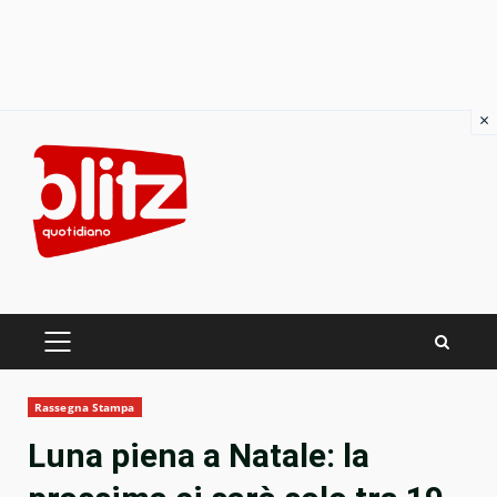
×
Skip
to
content
PRIMARY
MENU
Rassegna Stampa
Luna piena a Natale: la