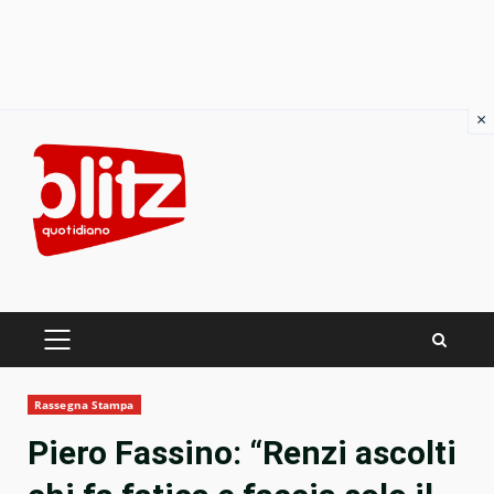
×
Skip
to
content
PRIMARY
MENU
Rassegna Stampa
Piero Fassino: “Renzi ascolti