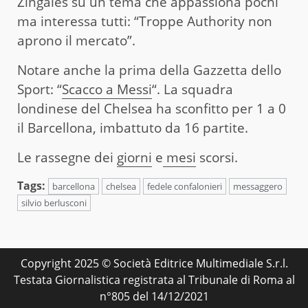
Zingales su un tema che appassiona pochi
ma interessa tutti: “Troppe Authority non
aprono il mercato”.
Notare anche la prima della Gazzetta dello
Sport: “
Scacco a Messi
“. La squadra
londinese del Chelsea ha sconfitto per 1 a 0
il Barcellona, imbattuto da 16 partite.
Le rassegne dei
giorni
e
mesi
scorsi.
Tags:
barcellona
chelsea
fedele confalonieri
messaggero
silvio berlusconi
Copyright 2025 © Società Editrice Multimediale S.r.l.
Testata Giornalistica registrata al Tribunale di Roma al
n°805 del 14/12/2021