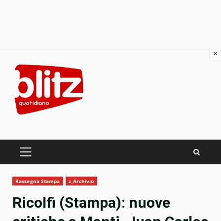
×
Skip
to
content
PRIMARY
MENU
Rassegna Stampa
z_Archivio
Ricolfi (Stampa): nuove