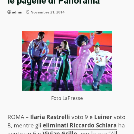
le pagelle di Panorama
admin
Novembre 21, 2014
Foto LaPresse
ROMA –
Ilaria Rastrelli
voto 9 e
Leiner
voto
8, mentre gli
eliminati Riccardo Schiara
ha
avuto un 6 e
Vivian Grillo,
per la sua “All