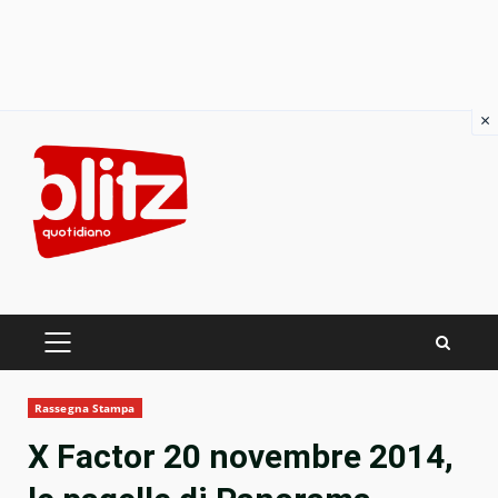
×
Skip
to
content
PRIMARY
MENU
Rassegna Stampa
X Factor 20 novembre 2014,