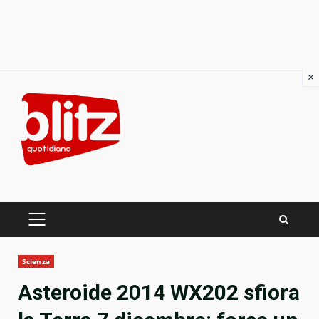
×
Skip
to
content
PRIMARY
MENU
Scienza
Asteroide 2014 WX202 sfiora