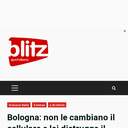
×
Skip
to
content
PRIMARY
MENU
Cronaca Italia
Scienza
z_Archivio
Bologna: non le cambiano il