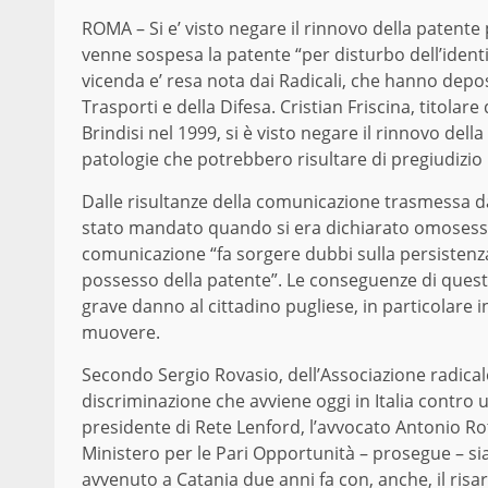
ROMA – Si e’ visto negare il rinnovo della patente
venne sospesa la patente “per disturbo dell’identit
vicenda e’ resa nota dai Radicali, che hanno depos
Trasporti e della Difesa. Cristian Friscina, titolar
Brindisi nel 1999, si è visto negare il rinnovo de
patologie che potrebbero risultare di pregiudizio p
Dalle risultanze della comunicazione trasmessa da
stato mandato quando si era dichiarato omosessual
comunicazione “fa sorgere dubbi sulla persistenza de
possesso della patente”. Le conseguenze di quest
grave danno al cittadino pugliese, in particolare i
muovere.
Secondo Sergio Rovasio, dell’Associazione radicale
discriminazione che avviene oggi in Italia contro 
presidente di Rete Lenford, l’avvocato Antonio Rote
Ministero per le Pari Opportunità – prosegue – sia
avvenuto a Catania due anni fa con, anche, il risa