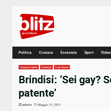
Skip
to
content
Politica
Cronaca
Economia
Sport
Video
Cronaca Italia
Scienza
z_Archivio
Brindisi: ‘Sei gay? 
patente’
admin
Maggio 11, 2011