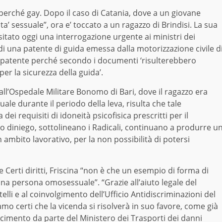
 perché gay. Dopo il caso di Catania, dove a un giovane
a’ sessuale”, ora e’ toccato a un ragazzo di Brindisi. La sua
itato oggi una interrogazione urgente ai ministri dei
e di una patente di guida emessa dalla motorizzazione civile d
lla patente perché secondo i documenti ‘risulterebbero
er la sicurezza della guida’.
ll’Ospedale Militare Bonomo di Bari, dove il ragazzo era
e durante il periodo della leva, risulta che tale
i requisiti di idoneità psicofisica prescritti per il
o diniego, sottolineano i Radicali, continuano a produrre u
n ambito lavorativo, per la non possibilità di potersi
 Certi diritti, Friscina “non è che un esempio di forma di
una persona omosessuale”. “Grazie all’aiuto legale del
lli e al coinvolgimento dell’Ufficio Antidiscriminazioni del
mo certi che la vicenda si risolverà in suo favore, come già
rcimento da parte del Ministero dei Trasporti dei danni