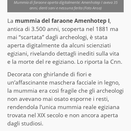
Mummia di faraone aperta digitalmente: Amenhotep I aveva 35
anni, denti sani e nessuna ferita (Foto Ansa)
La
mummia del faraone Amenhotep I
,
antica di 3.500 anni, scoperta nel 1881 ma
mai “scartata” dagli archeologi, è stata
aperta digitalmente da alcuni scienziati
egiziani, rivelando dettagli inediti sulla vita
e la morte del re egiziano. Lo riporta la Cnn.
Decorata con ghirlande di fiori e
un’affascinante maschera facciale in legno,
la mummia era così fragile che gli archeologi
non avevano mai osato esporne i resti,
rendendola l’unica mummia reale egiziana
trovata nel XIX secolo e non ancora aperta
dagli studiosi.