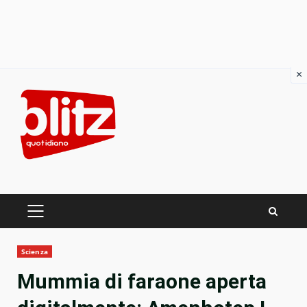
×
Skip
to
content
PRIMARY
MENU
Scienza
Mummia di faraone aperta