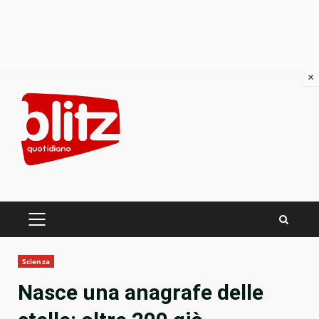
×
Skip
to
content
PRIMARY
MENU
Scienza
Nasce una anagrafe delle