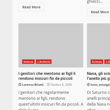
ghiacci...
Read More
Read More
Scienza
z_Archivio
Scienza
z_A
I genitori che mentono ai figli li
Nasa, gli sc
rendono insicuri fin da piccoli
l’anello più
Lorenzo Briotti
Ottobre 8, 2009
luiss_smorg
I genitori che regolarmente
Di Saturno 
mentono ai figli, rendono
anelli princip
quest’ultimi insicuri fin da piccoli. A
della Nasa 