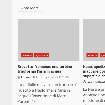
Read More
Scienza
z_Archivio
Scienza
z_A
Brevetto francese: una turbina
Nasa, spediz
trasforma l’aria in acqua
mappare con
superficie d
Lorenzo Briotti
Ottobre 9, 2009
Lorenzo Briot
Incredibile ma vero, un francese è
La Nasa è pr
riuscito a trasformare l’aria in
Antartide pe
acqua. L’invenzione di Marc
missione di
Parent, 43...