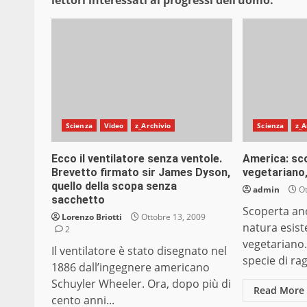
lettori interessati ai progressi dell’uomo.
Scienza
Video
z_Archivio
Scienza
z_A
Ecco il ventilatore senza ventole.
America: sc
Brevetto firmato sir James Dyson,
vegetariano,
quello della scopa senza
admin
Ot
sacchetto
Scoperta an
Lorenzo Briotti
Ottobre 13, 2009
natura esis
2
vegetariano.
Il ventilatore è stato disegnato nel
specie di rag
1886 dall’ingegnere americano
Schuyler Wheeler. Ora, dopo più di
Read More
cento anni...