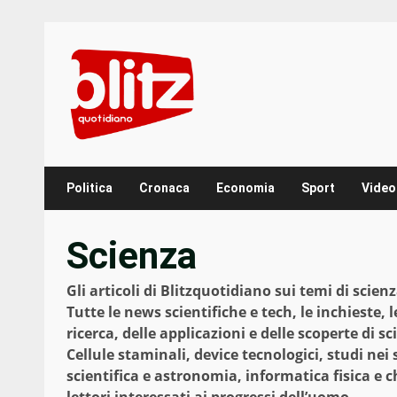
Skip
to
content
Politica
Cronaca
Economia
Sport
Video
Scienza
Gli articoli di Blitzquotidiano sui temi di scien
Tutte le news scientifiche e tech, le inchieste,
ricerca, delle applicazioni e delle scoperte di s
Cellule staminali, device tecnologici, studi nei 
scientifica e astronomia, informatica fisica e c