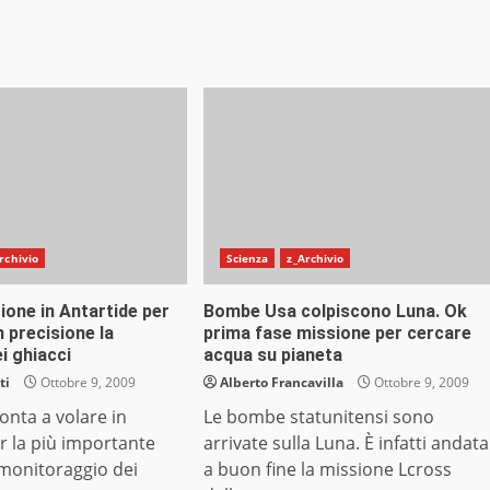
rchivio
Scienza
z_Archivio
ione in Antartide per
Bombe Usa colpiscono Luna. Ok
 precisione la
prima fase missione per cercare
ei ghiacci
acqua su pianeta
ti
Ottobre 9, 2009
Alberto Francavilla
Ottobre 9, 2009
onta a volare in
Le bombe statunitensi sono
r la più importante
arrivate sulla Luna. È infatti andata
 monitoraggio dei
a buon fine la missione Lcross