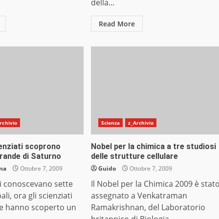
della...
Read More
rchivio
Scienza
z_Archivio
ienziati scoprono
Nobel per la chimica a tre studiosi
 grande di Saturno
delle strutture cellulare
ana
Ottobre 7, 2009
Guido
Ottobre 7, 2009
si conoscevano sette
Il Nobel per la Chimica 2009 è stat
ali, ora gli scienziati
assegnato a Venkatraman
ne hanno scoperto un
Ramakrishnan, del Laboratorio