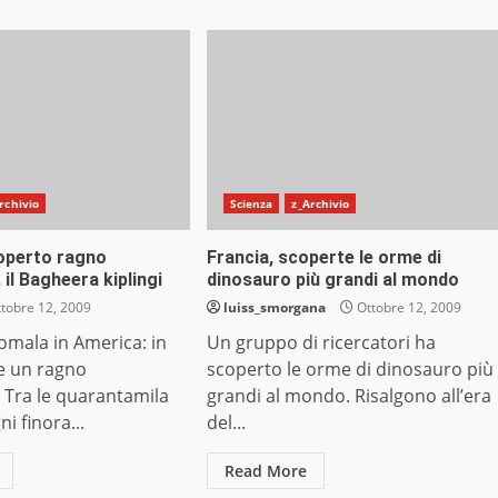
rchivio
Scienza
z_Archivio
operto ragno
Francia, scoperte le orme di
 il Bagheera kiplingi
dinosauro più grandi al mondo
tobre 12, 2009
luiss_smorgana
Ottobre 12, 2009
omala in America: in
Un gruppo di ricercatori ha
te un ragno
scoperto le orme di dinosauro più
 Tra le quarantamila
grandi al mondo. Risalgono all’era
ni finora...
del...
Read More