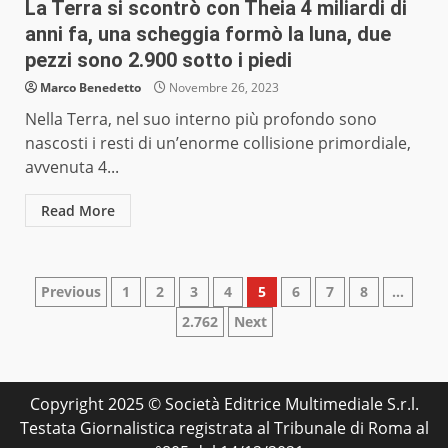
La Terra si scontrò con Theia 4 miliardi di
anni fa, una scheggia formò la luna, due
pezzi sono 2.900 sotto i piedi
Marco Benedetto
Novembre 26, 2023
Nella Terra, nel suo interno più profondo sono
nascosti i resti di un’enorme collisione primordiale,
avvenuta 4...
Read More
Paginazione
Previous
1
2
3
4
5
6
7
8
…
2.762
Next
degli
articoli
Copyright 2025 © Società Editrice Multimediale S.r.l.
Testata Giornalistica registrata al Tribunale di Roma al