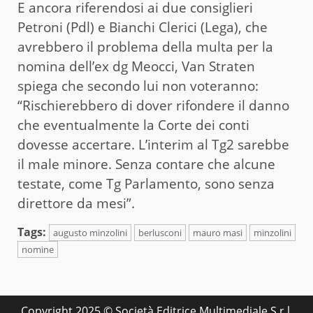
E ancora riferendosi ai due consiglieri
Petroni (Pdl) e Bianchi Clerici (Lega), che
avrebbero il problema della multa per la
nomina dell’ex dg Meocci, Van Straten
spiega che secondo lui non voteranno:
“Rischierebbero di dover rifondere il danno
che eventualmente la Corte dei conti
dovesse accertare. L’interim al Tg2 sarebbe
il male minore. Senza contare che alcune
testate, come Tg Parlamento, sono senza
direttore da mesi”.
Tags:
augusto minzolini
berlusconi
mauro masi
minzolini
nomine
Copyright 2025 © Società Editrice Multimediale S.r.l.