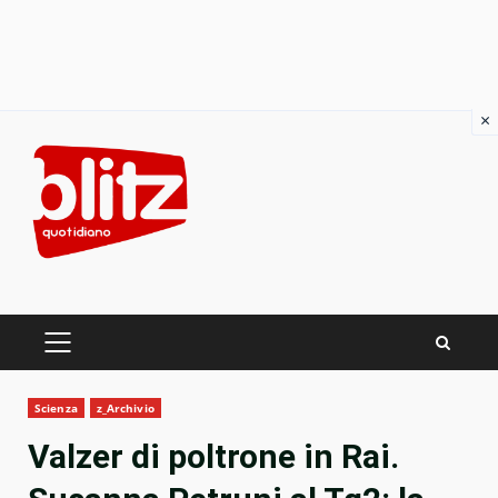
×
Skip
to
content
PRIMARY
MENU
Scienza
z_Archivio
Valzer di poltrone in Rai.