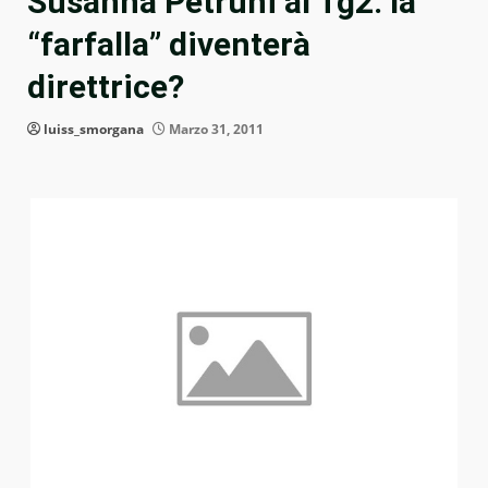
Susanna Petruni al Tg2: la
“farfalla” diventerà
direttrice?
luiss_smorgana
Marzo 31, 2011