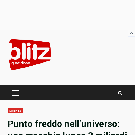
×
Skip
to
content
PRIMARY
MENU
Scienza
Punto freddo nell’universo: