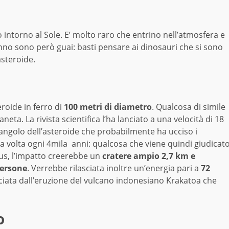
o intorno al Sole. E’ molto raro che entrino nell’atmosfera e
nno sono però guai: basti pensare ai dinosauri che si sono
 asteroide.
roide in ferro di
100 metri di diametro
. Qualcosa di simile
neta. La rivista scientifica l’ha lanciato a una velocità di 18
 angolo dell’asteroide che probabilmente ha ucciso i
na volta ogni 4mila anni: qualcosa che viene quindi giudicat
cus, l’impatto creerebbe un
cratere ampio 2,7 km e
persone
. Verrebbe rilasciata inoltre un’energia pari a
72
sciata dall’eruzione del vulcano indonesiano Krakatoa che
o