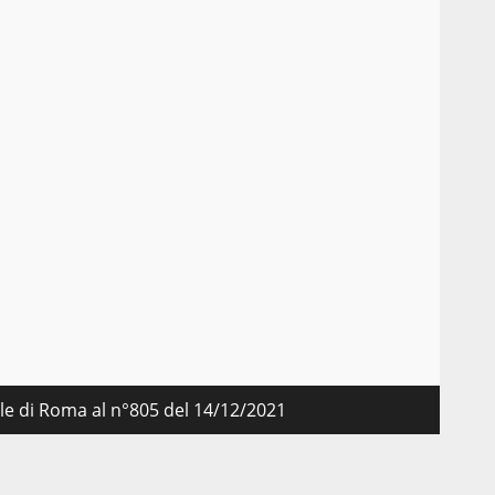
l
nale di Roma al n°805 del 14/12/2021