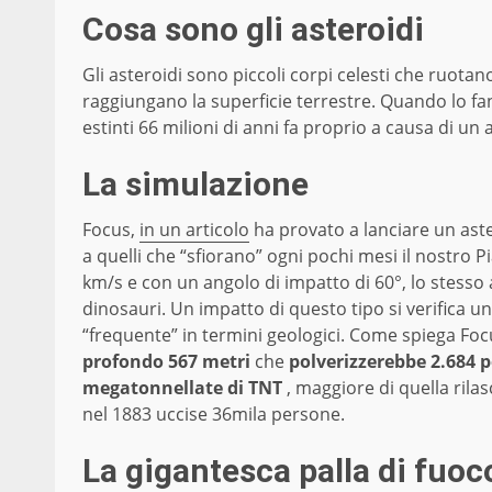
Cosa sono gli asteroidi
Gli asteroidi sono piccoli corpi celesti che ruotan
raggiungano la superficie terrestre. Quando lo fa
estinti 66 milioni di anni fa proprio a causa di un
La simulazione
Focus,
in un articolo
ha provato a lanciare un aste
a quelli che “sfiorano” ogni pochi mesi il nostro Pia
km/s e con un angolo di impatto di 60°, lo stesso
dinosauri. Un impatto di questo tipo si verifica u
“frequente” in termini geologici. Come spiega Fo
profondo 567 metri
che
polverizzerebbe 2.684 
megatonnellate di TNT
, maggiore di quella rila
nel 1883 uccise 36mila persone.
La gigantesca palla di fuoc