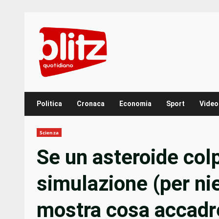
Skip
to
content
Politica
Cronaca
Economia
Sport
Video
Scienza
Se un asteroide colp
simulazione (per ni
mostra cosa accad