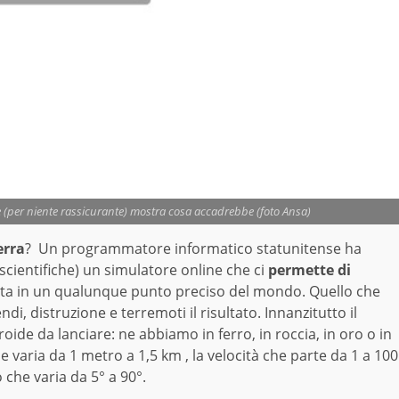
e (per niente rassicurante) mostra cosa accadrebbe (foto Ansa)
erra
? Un programmatore informatico statunitense ha
cientifiche) un simulatore online che ci
permette di
a in un qualunque punto preciso del mondo. Quello che
di, distruzione e terremoti il risultato. Innanzitutto il
roide da lanciare: ne abbiamo in ferro, in roccia, in oro o in
varia da 1 metro a 1,5 km , la velocità che parte da 1 a 100
 che varia da 5° a 90°.