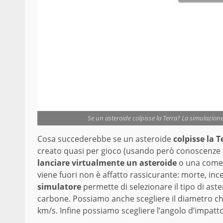
Se un asteroide colpisse la Terra? La simulazion
Cosa succederebbe se un asteroide
colpisse la T
creato quasi per gioco (usando però conoscenze s
lanciare virtualmente un asteroide
o una comet
viene fuori non è affatto rassicurante: morte, incen
simulatore
permette di selezionare il tipo di aste
carbone. Possiamo anche scegliere il diametro che 
km/s. Infine possiamo scegliere l’angolo d’impatto