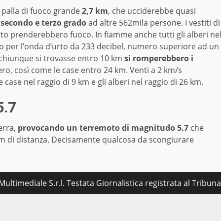
 palla di fuoco grande
2,7 km
, che ucciderebbe quasi
secondo e terzo grado
ad altre 562mila persone. I vestiti di
tto prenderebbero fuoco. In fiamme anche tutti gli alberi ne
o per l’onda d’urto da 233 decibel, numero superiore ad un
 chiunque si trovasse entro 10 km
si romperebbero i
bbero, così come le case entro 24 km. Venti a 2 km/s
case nel raggio di 9 km e gli alberi nel raggio di 26 km.
5.7
erra,
provocando un terremoto di magnitudo 5.7
che
 km di distanza. Decisamente qualcosa da scongiurare
ultimediale S.r.l. Testata Giornalistica registrata al Tribu