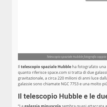
Telescopio spaziale Hubble fotografa coppia d
Il
telescopio spaziale Hubble
ha fotografato una
quanto riferisce space.com si tratta di due galass
gravitazionale, a circa 220 milioni di anni luce da
galassie sono chiamate NGC 7753 e una molto pi
Il telescopio Hubble e le du
“La
galassia minuscola
sembra quasi attaccata a