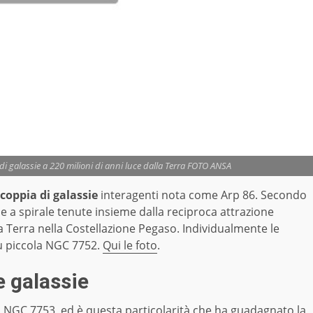
i galassie a 220 milioni di anni luce dalla Terra FOTO ANSA
coppia di galassie
interagenti nota come Arp 86. Secondo
ie a spirale tenute insieme dalla reciproca attrazione
lla Terra nella Costellazione Pegaso. Individualmente le
ù piccola NGC 7752.
Qui le foto
.
e galassie
 NGC 7753, ed è questa particolarità che ha guadagnato la