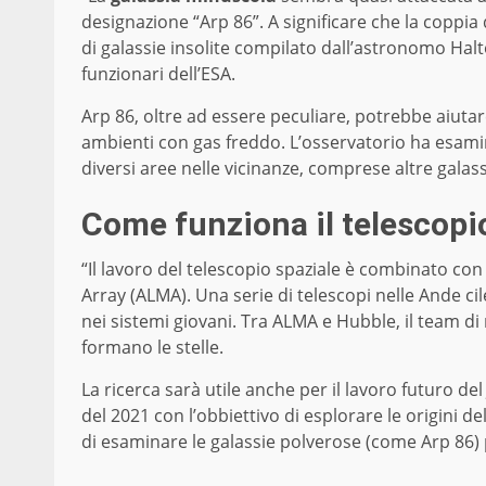
designazione “Arp 86”. A significare che la coppia 
di galassie insolite compilato dall’astronomo Halt
funzionari dell’ESA.
Arp 86, oltre ad essere peculiare, potrebbe aiutare
ambienti con gas freddo. L’osservatorio ha esam
diversi aree nelle vicinanze, comprese altre galassi
Come funziona il telescopi
“Il lavoro del telescopio spaziale è combinato co
Array (ALMA). Una serie di telescopi nelle Ande cil
nei sistemi giovani. Tra ALMA e Hubble, il team d
formano le stelle.
La ricerca sarà utile anche per il lavoro futuro d
del 2021 con l’obbiettivo di esplorare le origini d
di esaminare le galassie polverose (come Arp 86) p