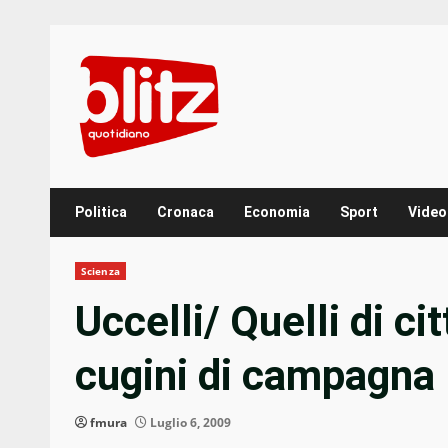
Skip
to
content
Politica
Cronaca
Economia
Sport
Video
Scienza
Uccelli/ Quelli di ci
cugini di campagna
fmura
Luglio 6, 2009