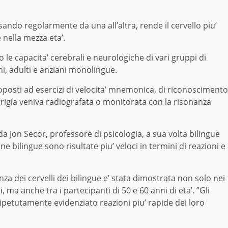
ando regolarmente da una all’altra, rende il cervello piu’
e nella mezza eta’.
e capacita’ cerebrali e neurologiche di vari gruppi di
i, adulti e anziani monolingue.
ottoposti ad esercizi di velocita’ mnemonica, di riconoscimento
grigia veniva radiografata o monitorata con la risonanza
da Jon Secor, professore di psicologia, a sua volta bilingue
one bilingue sono risultate piu’ veloci in termini di reazioni e
ienza dei cervelli dei bilingue e’ stata dimostrata non solo nei
 ma anche tra i partecipanti di 50 e 60 anni di eta’. ”Gli
ripetutamente evidenziato reazioni piu’ rapide dei loro