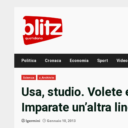
Skip
to
content
Politica
Cronaca
Economia
Sport
Video
Scienza
z_Archivio
Usa, studio. Volete 
Imparate un’altra li
lgermini
Gennaio 10, 2013