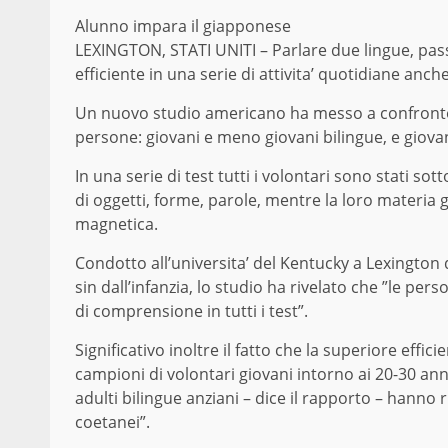
Alunno impara il giapponese
LEXINGTON, STATI UNITI – Parlare due lingue, pass
efficiente in una serie di attivita’ quotidiane anch
Un nuovo studio americano ha messo a confronto l
persone: giovani e meno giovani bilingue, e giovan
In una serie di test tutti i volontari sono stati s
di oggetti, forme, parole, mentre la loro materia 
magnetica.
Condotto all’universita’ del Kentucky a Lexington 
sin dall’infanzia, lo studio ha rivelato che ”le pers
di comprensione in tutti i test”.
Significativo inoltre il fatto che la superiore effic
campioni di volontari giovani intorno ai 20-30 anni,
adulti bilingue anziani – dice il rapporto – hanno 
coetanei”.