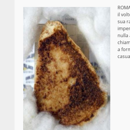
ROMA 
il vol
sua r
impen
nulla
chia
a form
casua