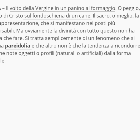
– Il
volto della Vergine in un panino al formaggio
. O peggio,
to di Cristo
sul fondoschiena di un cane.
Il sacro, o meglio, la
appresentazione, che si manifestano nei posti più
sabili. Ma ovviamente la divinità con tutto questo non ha
 a che fare. Si tratta semplicemente di un fenomeno che si
ma
pareidolia
e che altro non è che la tendenza a ricondurr
e note oggetti o profili (naturali o artificiali) dalla forma
le.