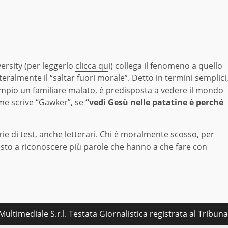
ersity (per leggerlo
clicca qu
i) collega il fenomeno a quello
eralmente il “saltar fuori morale”. Detto in termini semplici
mpio un familiare malato, è predisposta a vedere il mondo
ome scrive
“Gawker”,
se
“vedi Gesù nelle patatine è perché
ie di test, anche letterari. Chi è moralmente scosso, per
esto a riconoscere più parole che hanno a che fare con
ultimediale S.r.l. Testata Giornalistica registrata al Tribu