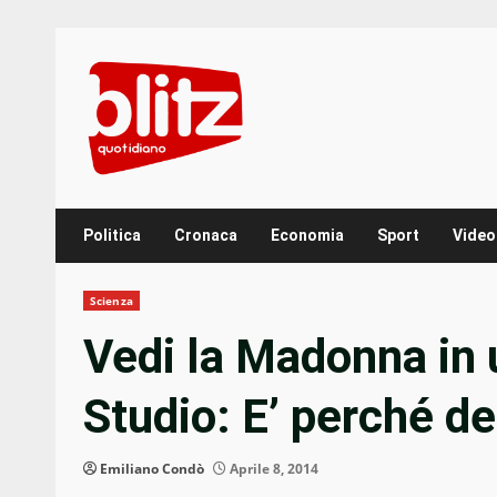
Skip
to
content
Politica
Cronaca
Economia
Sport
Video
Scienza
Vedi la Madonna in 
Studio: E’ perché de
Emiliano Condò
Aprile 8, 2014