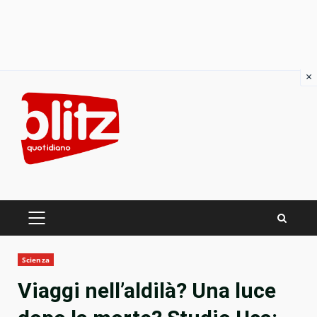
×
Skip
to
content
PRIMARY
MENU
Scienza
Viaggi nell’aldilà? Una luce