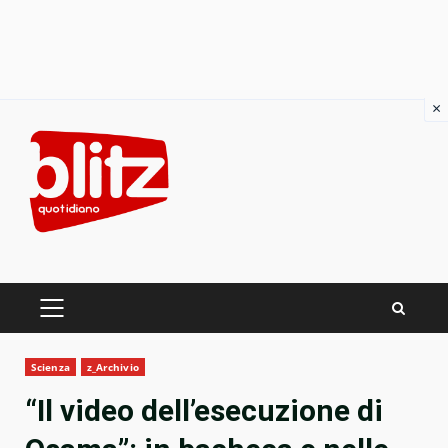
×
Skip
to
content
PRIMARY
MENU
Scienza
z_Archivio
“Il video dell’esecuzione di