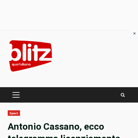
×
Skip
to
content
PRIMARY
MENU
Sport
Antonio Cassano, ecco