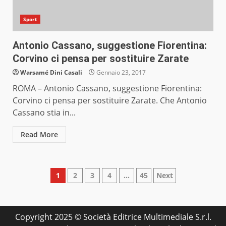
Sport
Antonio Cassano, suggestione Fiorentina:
Corvino ci pensa per sostituire Zarate
Warsamé Dini Casali
Gennaio 23, 2017
ROMA – Antonio Cassano, suggestione Fiorentina:
Corvino ci pensa per sostituire Zarate. Che Antonio
Cassano stia in...
Read More
Paginazione
1
2
3
4
…
45
Next
degli
articoli
Copyright 2025 © Società Editrice Multimediale S.r.l.