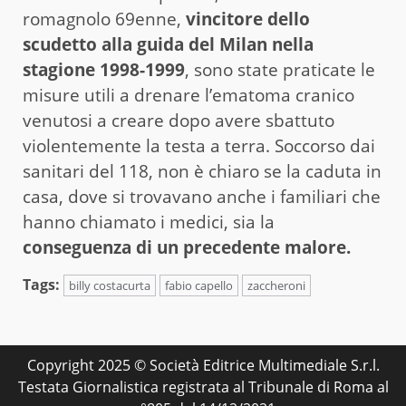
romagnolo 69enne,
vincitore dello
scudetto alla guida del Milan nella
stagione 1998-1999
, sono state praticate le
misure utili a drenare l’ematoma cranico
venutosi a creare dopo avere sbattuto
violentemente la testa a terra. Soccorso dai
sanitari del 118, non è chiaro se la caduta in
casa, dove si trovavano anche i familiari che
hanno chiamato i medici, sia la
conseguenza di un precedente malore.
Tags:
billy costacurta
fabio capello
zaccheroni
Copyright 2025 © Società Editrice Multimediale S.r.l.
Testata Giornalistica registrata al Tribunale di Roma al