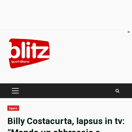
×
Skip
to
content
PRIMARY
MENU
Sport
Billy Costacurta, lapsus in tv: