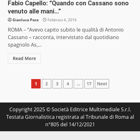
Fabio Capello: “Quando con Cassano sono
venuto alle mani…”
Gianluca Pace
Febbraio 4, 2016
ROMA – “Avevo capito subito le qualità di Antonio
Cassano – racconta, intervistato dal quotidiano
spagnolo As,...
Read More
Paginazione
1
2
3
4
…
17
Next
degli
articoli
Copyright 2025 © Società Editrice Multimediale S.r.l.
Testata Giornalistica registrata al Tribunale di Roma al
n°805 del 14/12/2021