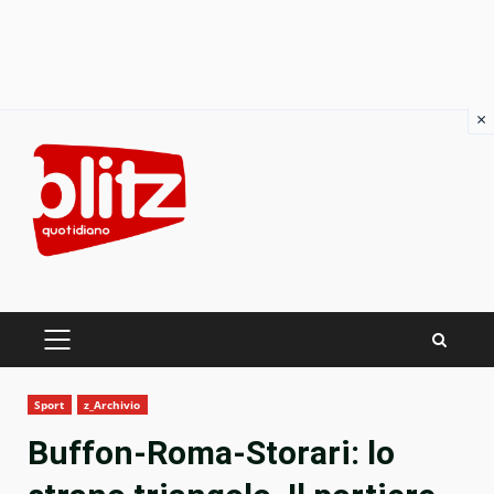
×
Skip
to
content
PRIMARY
MENU
Sport
z_Archivio
Buffon-Roma-Storari: lo