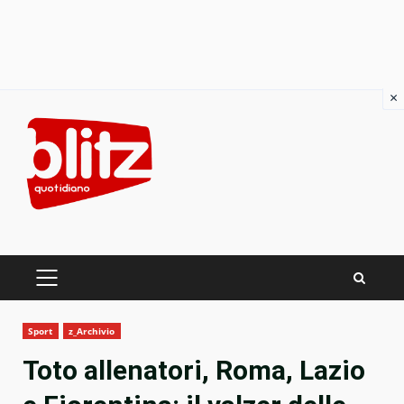
×
Skip
to
content
PRIMARY
MENU
Sport
z_Archivio
Toto allenatori, Roma, Lazio