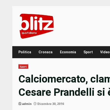
Skip
to
content
Politica
Cronaca
Economia
Sport
Video
Sport
Calciomercato, clam
Cesare Prandelli si
admin
Dicembre 30, 2016