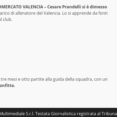
OMERCATO VALENCIA –
Cesare Prandelli si è dimesso
carico di allenatore del Valencia. Lo si apprende da fonti
al club.
 tre mesi e otto partite alla guida della squadra, con un
confitte.
ultimediale S.r.l. Testata Giornalistica registrata al Tribu