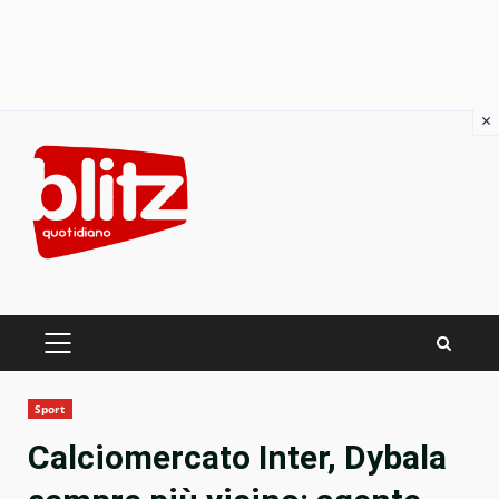
×
Skip
to
content
PRIMARY
MENU
Sport
Calciomercato Inter, Dybala