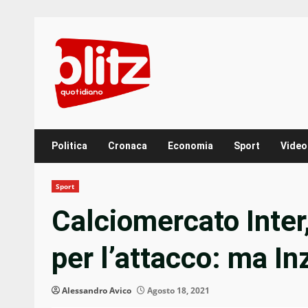
Skip
to
content
Politica
Cronaca
Economia
Sport
Video
Sport
Calciomercato Inter
per l’attacco: ma I
Alessandro Avico
Agosto 18, 2021