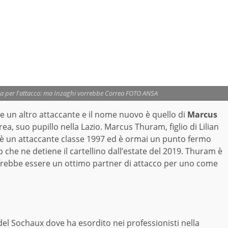
ea per l'attacco: ma Inzaghi vorrebbe Correa FOTO ANSA
 un altro attaccante e il nome nuovo è quello di
Marcus
a, suo pupillo nella Lazio. Marcus Thuram, figlio di Lilian
 è un attaccante classe 1997 ed è ormai un punto fermo
 che ne detiene il cartellino dall’estate del 2019. Thuram è
trebbe essere un ottimo partner di attacco per uno come
el Sochaux dove ha esordito nei professionisti nella