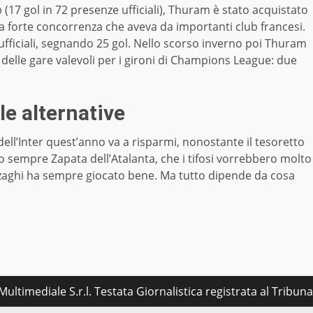
17 gol in 72 presenze ufficiali), Thuram è stato acquistato
 forte concorrenza che aveva da importanti club francesi.
fficiali, segnando 25 gol. Nello scorso inverno poi Thuram
e delle gare valevoli per i gironi di Champions League: due
le alternative
ell’Inter quest’anno va a risparmi, nonostante il tesoretto
no sempre Zapata dell’Atalanta, che i tifosi vorrebbero molto
Inzaghi ha sempre giocato bene. Ma tutto dipende da cosa
ultimediale S.r.l. Testata Giornalistica registrata al Tribu