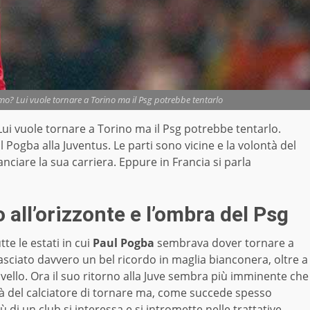
o? Lui vuole tornare a Torino ma il Psg potrebbe tentarlo
ui vuole tornare a Torino ma il Psg potrebbe tentarlo.
 Pogba alla Juventus. Le parti sono vicine e la volontà del
nciare la sua carriera. Eppure in Francia si parla
all’orizzonte e l’ombra del Psg
te le estati in cui
Paul Pogba
sembrava dover tornare a
lasciato davvero un bel ricordo in maglia bianconera, oltre a
ivello. Ora il suo ritorno alla Juve sembra più imminente che
tà del calciatore di tornare ma, come succede spesso
iù di un club si interessa e si intromette nelle trattative.