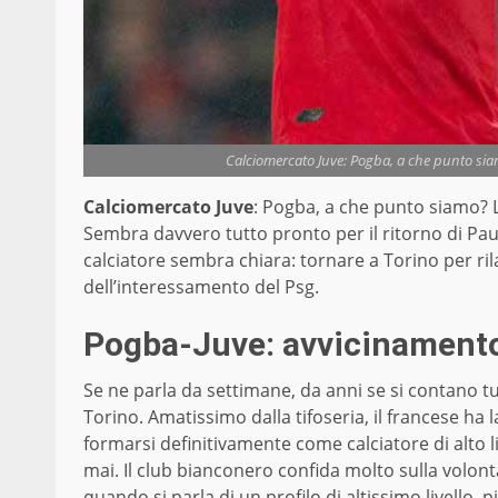
Calciomercato Juve: Pogba, a che punto siam
Calciomercato Juve
: Pogba, a che punto siamo? L
Sembra davvero tutto pronto per il ritorno di Paul
calciatore sembra chiara: tornare a Torino per rila
dell’interessamento del Psg.
Pogba-Juve: avvicinamento 
Se ne parla da settimane, da anni se si contano tut
Torino. Amatissimo dalla tifoseria, il francese ha 
formarsi definitivamente come calciatore di alto l
mai. Il club bianconero confida molto sulla volon
quando si parla di un profilo di altissimo livello, p