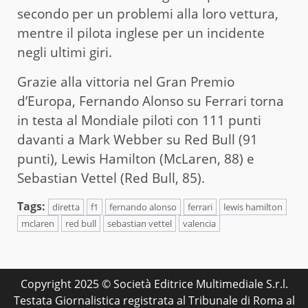
secondo per un problemi alla loro vettura,
mentre il pilota inglese per un incidente
negli ultimi giri.
Grazie alla vittoria nel Gran Premio
d’Europa, Fernando Alonso su Ferrari torna
in testa al Mondiale piloti con 111 punti
davanti a Mark Webber su Red Bull (91
punti), Lewis Hamilton (McLaren, 88) e
Sebastian Vettel (Red Bull, 85).
Tags:
diretta
f1
fernando alonso
ferrari
lewis hamilton
mclaren
red bull
sebastian vettel
valencia
Copyright 2025 © Società Editrice Multimediale S.r.l.
Testata Giornalistica registrata al Tribunale di Roma al