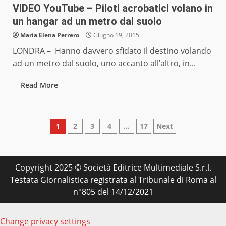
VIDEO YouTube – Piloti acrobatici volano in
un hangar ad un metro dal suolo
Maria Elena Perrero
Giugno 19, 2015
LONDRA – Hanno davvero sfidato il destino volando
ad un metro dal suolo, uno accanto all’altro, in...
Read More
Paginazione
1
2
3
4
…
17
Next
degli
articoli
Copyright 2025 © Società Editrice Multimediale S.r.l.
Testata Giornalistica registrata al Tribunale di Roma al
n°805 del 14/12/2021
Change privacy settings