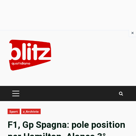
×
Skip
to
content
PRIMARY
MENU
Sport
z_Archivio
F1, Gp Spagna: pole position