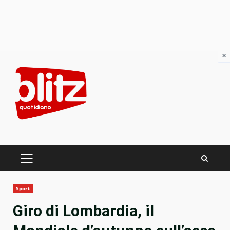
×
Skip
to
content
PRIMARY
MENU
Sport
Giro di Lombardia, il