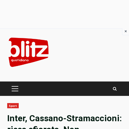
×
Skip
to
content
PRIMARY
MENU
Sport
Inter, Cassano-Stramaccioni: