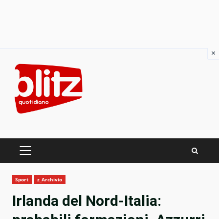
×
Skip
to
content
PRIMARY
MENU
Sport
z_Archivio
Irlanda del Nord-Italia: