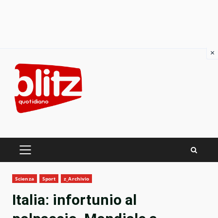
×
Skip
to
content
PRIMARY
MENU
Scienza
Sport
z_Archivio
Italia: infortunio al